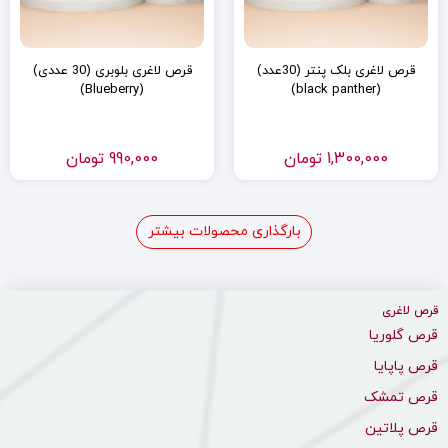
قرص لاغری بلک پنتر (30عدد)
قرص لاغری بلوبری (30 عددی)
(Blueberry)
(black panther)
1,300,000
تومان
990,000
تومان
بارگذاری محصولات بیشتر
قرص لاغری
قرص گلوریا
قرص پاپایا
قرص تمشک
قرص پلاتین