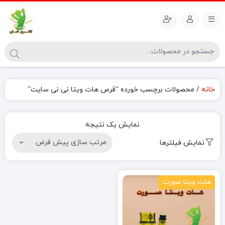
خانه
/ محصولات برچسب خورده “قرص هات ویتا نی نی سایت”
نمایش یک نتیجه
نمایش فیلترها
هات ویتا صورت