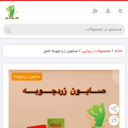
خانه
/
محصولات زیبایی
/ صابون زردچوبه اصل
صابون زردچوبه