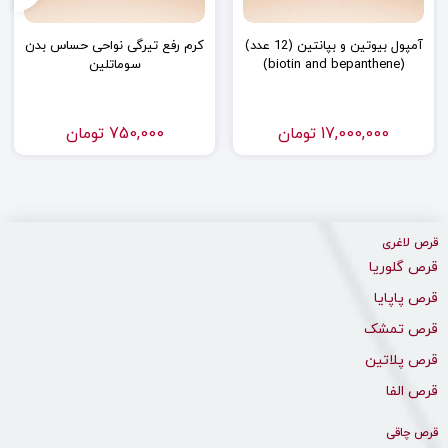
آمپول بیوتین و بپانتین (12 عدد)
کرم رفع تیرگی نواحی حساس بدن
(biotin and bepanthene)
سوماتلین
17,000,000
تومان
750,000
تومان
قرص لاغری
قرص گلوریا
قرص پاپایا
قرص تمشک
قرص پلاتین
قرص الفا
قرص چاقی