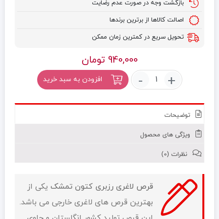
بازگشت وجه در صورت عدم رضایت
اصالت کالاها از برترین برندها
تحویل سریع در کمترین زمان ممکن
940,000
تومان
قرص
-
+
افزودن به سبد خرید
لاغری
رزبری
کتون
توضیحات
تمشک
(Raspberry
ویژگی های محصول
Ketone)
عدد
نظرات (0)
قرص لاغری رزبری کتون تمشک
یکی از
بهترین قرص های لاغری خارجی می باشد.
این قرص تولید کشور انگلستان و حاوی