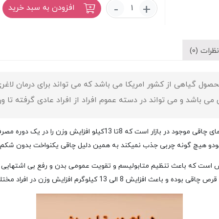
قرص
-
+
افزودن به سبد خرید
چاقی
بدن
هات
ویتا
ظرات (0)
(Hot
vita)
عدد
 گیاهی از کشور امریکا می باشد که می تواند برای درمان لاغری 
 باشد و می تواند در دسته عموم افراد از افراد عادی گرفته تا ورز
قرص چاقی بدن هات ویتا (Hot vita) یکی از بهترین قرص های چاقی موجود در
و هیچ گونه چربی جذب نمیکند به همین دلیل چاقی یکنواخت بدون شکم و په
فزایش وزن در افراد مختلف با متابولیسم های متفاوت نیز شده است.