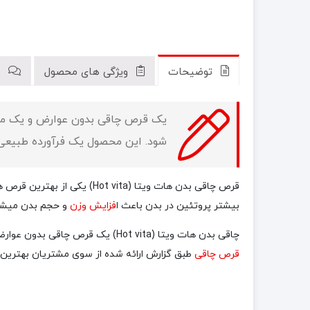
توضیحات
ویژگی های محصول
ن
یک قرص چاقی بدون عوارض و یک محصول
شود. این محصول یک فرآورده طبیعی می
بیشتر پروتئین در بدن باعث ا
فزایش وزن
و حجم بدن میشود
چاقی بدن هات ویتا (Hot vita) یک قرص چاقی بدون عوارض است که باعث تنظیم متابولیسم و تقویت عمومی بدن و رفع بی اشتهایی و در نتیجه افزایش وزن فرد در طول مصرف خواهد بود. این
قرص چاقی
طبق گزارش ارائه شده از سوی مشتریان بهترین قرص چاقی بوده و باعث افزایش 8 الی 13 کیلوگرم ا