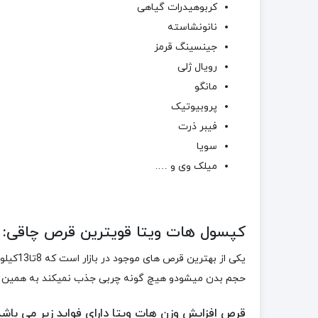
کربوهیدرات گیاهی
نانونشاسته
جینسینگ قرمز
رویال ژلی
مانگو
پروبیوتیک
فیبر ذرت
سویا
میلک وی و ….
کپسول هات ویتا قویترین قرص چاقی:
یکی از
حجم بدن میشودو هیچ گونه چربی جذب نمیکند به همین 
قرص افزایش وزن هات ویتا دارای فواید زیر می باشد