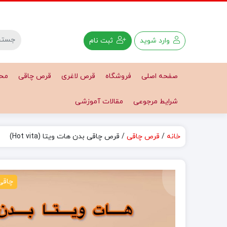
وارد شوید
ثبت نام
صفحه اصلی
فروشگاه
قرص لاغری
قرص چاقی
محص
شرایط مرجوعی
مقالات آموزشی
خانه
/
قرص چاقی
/ قرص چاقی بدن هات ویتا (Hot vita)
چاقی