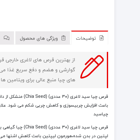
توضیحات
ویژگی های محصول
ن
از بهترین قرص های لاغری خارجی قرص
گوارشی و هضم و دفع سریع غذا می 
های چیا منبع عالی برای ویتامین ه
قرص چیا سید لاغری (۳۰ عددی) (Chia Seed) منشکل از دانه چیا میباشد.با کاهش پرخوری به
باعث افزایش
چربیسوزی
و کاهش چربی شکم می شود. علاوه ب
چیاسید
قرص چیا سید لاغری (۳۰ عددی) (Chia Seed) چیا
گیاهی بو
لپتین در بدن شده،
هورمون لیپتین
باعث
کاهش اشتها
می ش