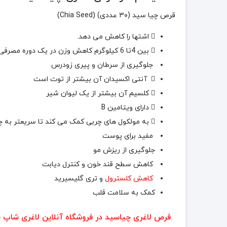
قرص چیا سید (۳۰ عددی) (Chia Seed)
اشتها را کاهش می­ دهد.
بین 4تا 6 کیلوگرم کاهش وزن در یک دوره مصرفی
جلوگیری از سرطان و پیری زودرس
آنتی­ اکسیدان­ آن بیشتر از توت­ است
کلسیم آن بیشتر از یک لیوان شیر
دارای ویتامین B
به مولکول­ های چربی کمک می­ کند تا سریع­تر به چ
مفید برای پوست
جلوگیری از ریزش مو
کاهش سطح قند خون و کنترل دیابت
کاهش کلسترول
و تری گلیسیرید
کمک به سلامت قلب
قرص لاغری چیاسید در فروشگاه آنلاین لاغری شاپ