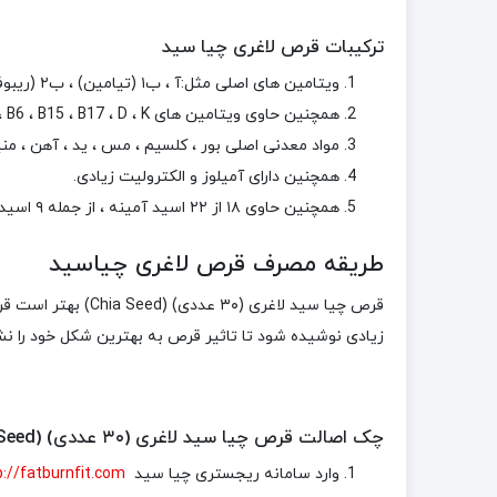
ترکیبات قرص لاغری چیا سید
ویتامین های اصلی مثل:آ ، ب۱ (تیامین) ، ب۲ (ریبوفلاوین) ، C (اسید اسکوربیک) ، E ، کولین و فولات (اسیدفولیک). Chia
همچنین حاوی ویتامین های B3 ، B5 ، B6 ، B15 ، B17 ، D ، K ، اینوزیتول و PABA
مواد معدنی اصلی بور ، کلسیم ، مس ، ید ، آهن ، منی
همچنین دارای آمیلوز و الکترولیت زیادی.
همچنین حاوی ۱۸ از ۲۲ اسید آمینه ، از جمله ۹ اسید آمینه ضروری
طریقه مصرف قرص لاغری چیاسید
زیادی نوشیده شود تا تاثیر قرص به بهترین شکل خود را نش
چک اصالت قرص چیا سید لاغری (۳۰ عددی) (Chia Seed) را توضیح میدهیم.
وارد سامانه ریجستری چیا سید
p://fatburnfit.com