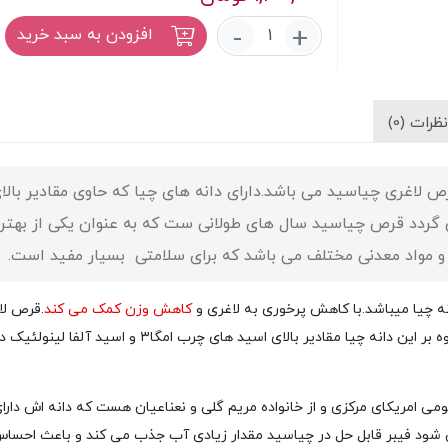
قرص
-
+
افزودن به سبد خرید
چیا
سید
لاغری
(30
ظرات (0)
عددی)
(Chia
Seed)
 لاغری چیاسید می باشد.دارای دانه های چیا که حاوی مقادیر بالا
عدد
گردد قرص چیاسید سال های طولانی ست که به عنوان یکی از بهتر
ا و مواد معدنی مختلف می باشد که برای سلامتی بسیار مفید است.
لاغری
و
کاهش وزن
کمک می کند
.قرص لا
ر این دانه چیا مقادیر بالای اسید های چرب
امگا۳
و اسید آلفا لینولئیک د
می امریکای مرکزی و از خانواده مریم گلی و نعناعیان هست که دانه اش دارا
ود فیبر قابل حل در چیاسید مقدار زیادی آب جذب می ­کند و باعث احساس