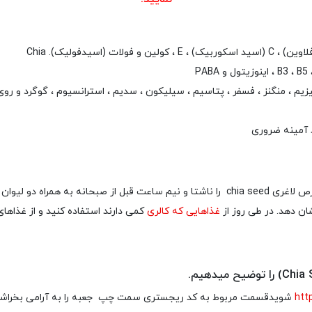
زیم ، منگنز ، فسفر ، پتاسیم ، سیلیکون ، سدیم ، استرانسیوم ، گوگرد و روی
قرص چیا سید لاغری (۳۰ عددی) (Chia Seed) بهتر است قرص لاغری chia seed را ناشتا و نیم
ان دهد. در طی روز از
غذاهایی که کالری
کمی دارند استفاده کنید و از غذاها
htt
شویدقسمت مربوط به کد ریجستری سمت چپ جعبه را به آرامی بخراشید تا کد مشخ